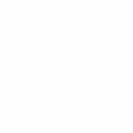
Calciatori (Centrale Spelersraad, CSR).
Per questo suo gesto di solidarietà, Kashia ha subito
minacce e giudizi negativi da parte di alcuni gruppi
della sua nativa Georgia ma è rimasto coerente con la
sua posizione ribadendo con più forza il suo supporto a
uguaglianza e pari diritti.
Di conseguenza è stato scelto come primo destinatario
del premio UEFA #EqualGame, che vuole celebrare e
riconoscere un calciatore (uomo o donna) che ha
agito come modello di ruolo nella promozione di
diversità, inclusione e accessibilità nel calcio europeo.
“Voglio ringraziare la UEFA per avermi dato questo
premio", ha detto Kashia prima del sorteggio di giovedì
per la fase a gironi di UEFA Champions League. "Sono
davvero sorpreso di ricevere questo riconoscimento
ma ne sono immensamente grato".