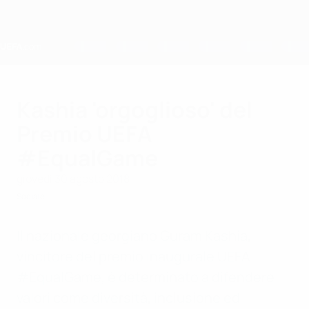
Passa
al
contenuto
principale
Home
Kashia 'orgoglioso' del
Premio UEFA
#EqualGame
giovedì 30 agosto 2018
Sociale
Il nazionale georgiano Guram Kashia,
vincitore del premio inaugurale UEFA
#EqualGame, è determinato a difendere
valori come diversità, inclusione ed