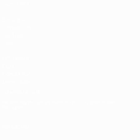
calcio UEFA
Store delle
Competizioni
UEFA per
Club
UEFA Men's
Club
Competitions
Memorabilia
CAMBIA LINGUA
Italiano
English
Français
Deutsch
Русский
Español
Italiano
Português
SEGUICI SU