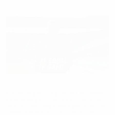
uguaglianza nel calcio.
Guram Kashia ha indossato da capitano una fascia arcobaleno
in sostegno delle comunità LGBT durante una campagna di
sensibilizzazione in Olanda
©UEFA
Il vincitore del premio inaugurale UEFA #EqualGame, il
nazionale georgiano Guram Kashia, insiste sul fatto
che il calcio debba sempre restare aperto a tutti e che
si debba sfruttare la forza motrice del calcio per