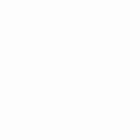
Termini e condizioni
Norme sulla Privacy
Politica sui cookie
Impostazioni Privacy
© 1998-2026 UEFA. Tutti i diritti riservati
La parola UEFA, il logo UEFA e tutti i marchi che si riferiscono a competizioni
UEFA, sono marchi registrati e/o copyright della UEFA. Tali marchi non possono
essere utilizzati in nessun modo per scopi commerciali. L'utilizzo di UEFA.com
sta a significare l'accettazione dei Termini e Condizioni e delle Norme sulla
Privacy.