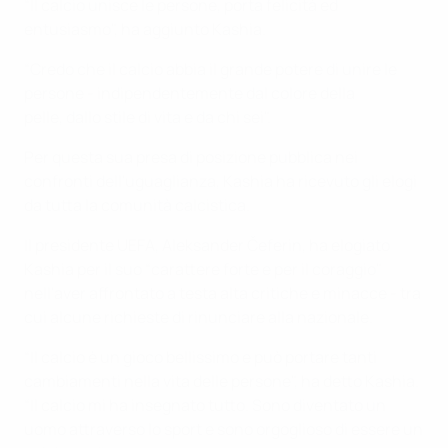
“Il calcio unisce le persone, porta felicità ed
entusiasmo", ha aggiunto Kashia.
“Credo che il calcio abbia il grande potere di unire le
persone - indipendentemente dal colore della
pelle, dallo stile di vita e da chi sei".
Per questa sua presa di posizione pubblica nei
confronti dell'uguaglianza, Kashia ha ricevuto gli elogi
da tutta la comunità calcistica.
Il presidente UEFA, Aleksander Čeferin, ha elogiato
Kashia per il suo “carattere forte e per il coraggio"
nell'aver affrontato a testa alta critiche e minacce - tra
cui alcune richieste di rinunciare alla nazionale.
“Il calcio è un gioco bellissimo e può portare tanti
cambiamenti nella vita delle persone", ha detto Kashia.
“Il calcio mi ha insegnato tutto. Sono diventato un
uomo attraverso lo sport e sono orgoglioso di essere un