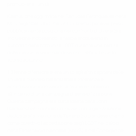
promuovere l'unità.
Kashia, che oggi milita nel San Jose Earthquakes nella
MLS degli Stati Uniti, ha vinto il premio per aver preso
pubblicamente posizione nei confronti di diversità e
inclusione indossando la fascia arcobaleno in
supporto delle comunità LGBT durante una partita
della massima serie olandese con l'SBV Vitesse lo
scorso autunno.
Il 31enne difensore si era unito agli altri capitani delle
squadre olandesi nel sostenere tolleranza e
accettazione indossando la fascia arcobaleno
all'interno di una campagna di sensibilizzazione.
Questa campagna era stata ideata dalla John
Blankenstein Foundation, ovvero un'organizzazione
dedicata alla memoria dell'ex arbitro olandese che ha
come obiettivo l'accettazione degli LGBT nel calcio,
nella Federcalcio olandese (KNVB) e nel Consiglio dei