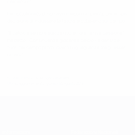
calciatore".
Ha sottolineato di non avere alcun rimpianto per la sua
decisione di indossare la fascia arcobaleno sul campo.
"Il calcio è sempre stato il mio amore, la mia passione",
ha detto. "Continuerò a giocare a calcio - e dentro e
fuori dal campo promuoverò l'uguaglianza tra gli esseri
umani".
© 1998-2026 UEFA. All rights reserved.
Ultimo aggiornamento: giovedì 30 agosto 2018
Informazioni
Federazioni Nazionali