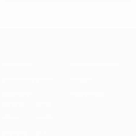
Medici squadre firmano carta antidoping EURO
Informazioni
Federazioni Nazionali
Gestione competizioni
Sviluppo
Sostenibilità
Notizie e media
ESPLORA
ALTRO
UEFA.tv
MyUEFA
Calendario
UC3