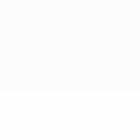
Impostazioni Privacy
© 1998-2026 UEFA. Tutti i diritti riservati
La parola UEFA, il logo UEFA e tutti i marchi che si riferiscono a competizioni
UEFA, sono marchi registrati e/o copyright della UEFA. Tali marchi non possono
essere utilizzati in nessun modo per scopi commerciali. L'utilizzo di UEFA.com
sta a significare l'accettazione dei Termini e Condizioni e delle Norme sulla
Privacy.