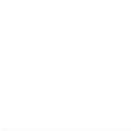
perché monitora gli atleti sul lungo periodo e rivela
indirettamente gli effetti di qualsiasi attività
illecita, fornendo anche informazioni per test mirati.
Per scoraggiare il doping, la UEFA ha anche introdotto
un programma di conservazione a lungo termine dei
campioni di sangue dopo EURO e le competizioni
europee per club. In questo modo, i campioni potranno
essere rianalizzati qualora emergano nuove
informazioni o siano disponibili nuove tecniche di
analisi.
© 1998-2026 UEFA. All rights reserved.
Ultimo aggiornamento: lunedì 13 febbraio 2017
Scelti per te