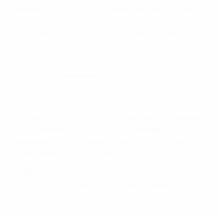
Vouillamoz, direttore unità medica e antidoping della
UEFA, dopo aver sottoscritto l'accordo a Trondheim
con Valgerd Svarstad Haugland, presidente del
consiglio direttivo di AD Norway.
"L'accordo formalizza l'ottimo rapporto con AD
Norway che prosegue da tanti anni - ha aggiunto
Vouillamoz -. Se lottiamo insieme contro il doping
siamo più forti".
"È un bel giorno per l'antidoping nel calcio norvegese e
internazionale - ha commentato Haugland -. La
condivisione di informazioni e controlli ci consentirà di
proteggere più facilmente gli atleti puliti".
La stagione 2016/17 porta con sé ulteriori progressi nei
programmi di profilazione steroidea ed ematica
introdotti dalla UEFA la scorsa stagione. Il passaporto
biologico del giocatore (ABP) ha un effetto deterrente