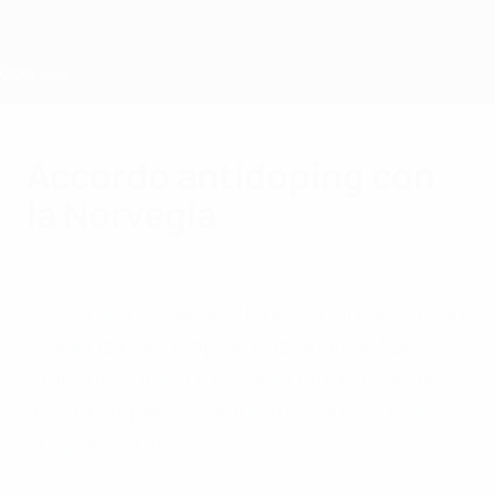
Passa
al
contenuto
principale
Home
Accordo antidoping con
la Norvegia
lunedì 15 agosto 2016
Grazie alla collaborazione continuativa con
le agenzie antidoping nazionali (NADO),
l'impegno della UEFA nella lotta al doping
avrà un impatto significativo anche nella
stagione 2016/17.