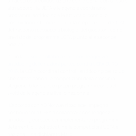
un accordo di collaborazione con la UEFA. Con questi e
altri accordi, la UEFA e le agenzie coordinano i
programmi antidoping e le attività di controllo,
condividono informazioni per la preparazione dei test e
definiscono i passaporti biologici dei giocatori, come
previsto dal programma UEFA giunto alla seconda
edizione.
Dopo la
riuscita collaborazione con le agenzie
antidoping delle nazioni partecipanti a UEFA EURO
2016
, la UEFA coordina i controlli antidoping per i club
che partecipano alle competizioni della prossima
stagione, bilanciando i propri programmi con quelli
svolti dalle agenzie a livello nazionale.
"L'accordo con AD Norway ribadisce l'impegno
continuo della UEFA a collaborare con le agenzie
antidoping europee per implementare i programmi
deterrenti più sofisticati nelle competizioni UEFA e
nazionali", ha dichiarato Marc