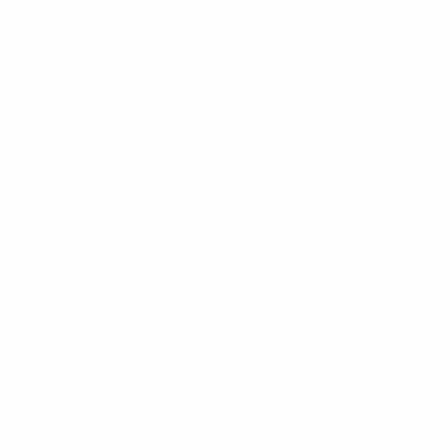
del Consiglio d'Europa per un approccio integrato alla
sicurezza e ai servizi nelle partite di calcio e in altri
eventi sportivi.
La Convenzione è stata sottoscritta da 14 nazioni:
Bulgaria, Francia, Georgia, Grecia, Lituania, Repubblica
di Moldavia, Principato di Monaco, Montenegro, Paesi
Bassi, Portogallo, Russia, Svizzera, ERJ Macedonia e
Ucraina.
Il patto intende promuovere l'accoglienza e la
sicurezza degli spettatori fuori e dentro gli stadi,
migliorare il dialogo tra forze di polizia, autorità locali,
club e tifosi, aumentare la cooperazione
internazionale tra forze di polizia e prevenire e punire
la violenza negli stadi con misure efficaci.
Il trattato sostituisce la "Convenzione europea sulla
violenza ed i disordini degli spettatori durante le
manifestazioni sportive", in vigore dal 1985 dopo i