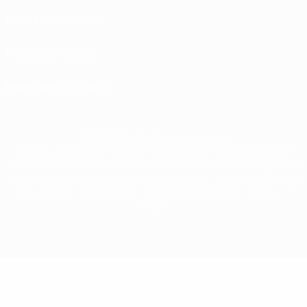
Norme sulla Privacy
Politica sui cookie
Impostazioni Privacy
© 1998-2026 UEFA. Tutti i diritti riservati
La parola UEFA, il logo UEFA e tutti i marchi che si riferiscono a competizioni
UEFA, sono marchi registrati e/o copyright della UEFA. Tali marchi non possono
essere utilizzati in nessun modo per scopi commerciali. L'utilizzo di UEFA.com
sta a significare l'accettazione dei Termini e Condizioni e delle Norme sulla
Privacy.