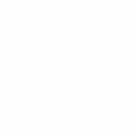
tragici fatti dell'Heysel.
Il trattato è aperto agli stati membri e non del Consiglio
d'Europa ed entrerà in vigore dopo la ratifica da parte di
tre stati firmatari.
"La Convenzione è un importante passo in avanti per
promuovere la cooperazione internazionale affinché le
partite di calcio e gli altri eventi sportivi siano sicuri e
godibili per tutti gli spettatori. Inoltre, dà grande
importanza alla prevenzione della violenza e consente
a tutti gli organismi di collaborare con più efficacia.
Il momento è opportuno perché sono in corso i
preparativi per la Coppa del Mondo FIFA 2012 in Russia
e per UEFA EURO 2020, che si terrà in 13 paesi europei",
ha dichiarato Thorbjørn Jagland, segretario generale
del Consiglio d'Europa.
"La Convenzione che firmiamo oggi invia un segnale