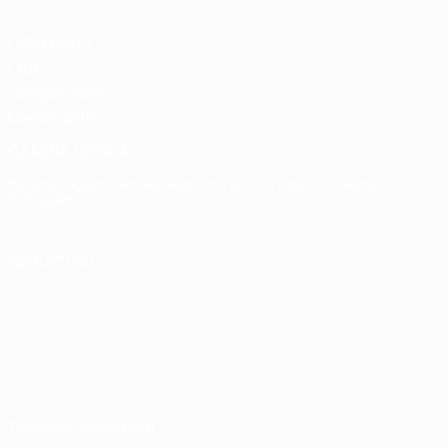
UEFA Men's
Club
Competitions
Memorabilia
CAMBIA LINGUA
Italiano
English
Français
Deutsch
Русский
Español
Italiano
Português
SEGUICI SU
Termini e condizioni