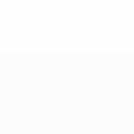
Consiglio d'Europa per una crescita a lungo termine
dello sport in generale e del calcio in particolare.
© 1998-2026 UEFA. All rights reserved.
Ultimo aggiornamento: lunedì 13 febbraio 2017
Informazioni
Federazioni Nazionali
Gestione competizioni
Sviluppo
Sostenibilità
Notizie e media
ESPLORA
ALTRO