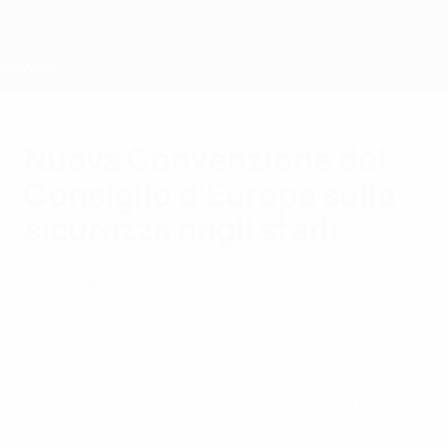
Passa
al
contenuto
principale
Home
Nuova Convenzione del
Consiglio d'Europa sulla
sicurezza negli stadi
venerdì 1 luglio 2016
Servizi per i Media
Comunicati Stampa
Oggi a Parigi, 14 nazioni hanno firmato la
nuova Convenzione del Consiglio d'Europa
per un approccio integrato alla sicurezza e
ai servizi nelle partite di calcio e in altri