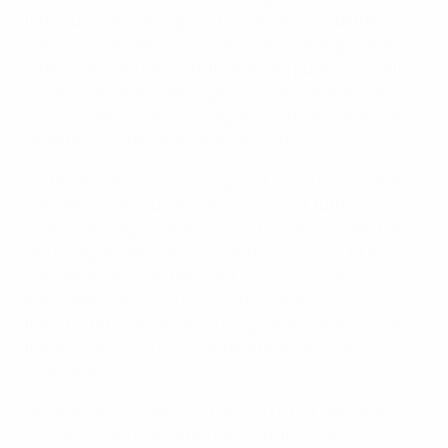
forte sul nostro impegno a prevenire e combattere la
violenza negli stadi. In questo modo, il dialogo tra gli
interlocutori e il rapporto tra autorità pubbliche e tifosi
si colloca al centro dell'organizzazione degli eventi
sportivi internazionali", ha aggiunto Thierry Braillard,
segretario di stato francese per lo sport.
"La UEFA è lieta che il Consiglio d'Europa e i suoi stati
prendano molto sul serio la sicurezza di tutti i
partecipanti agli eventi sportivi", ha concluso Michael
van Praag, membro del Comitato Esecutivo UEFA e
presidente del Comitato stadi e sicurezza UEFA -.
Prevediamo di lavorare in stretta collaborazione con
tutti i portatori di interesse per garantire la massima
tranquillità e sicurezza alle partite di calcio del
continente".
La cerimonia, svoltasi nel pieno di UEFA EURO 2016,
consolida ulteriormente il rapporto tra la UEFA e il