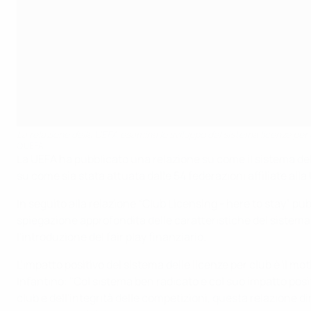
La relazione della UEFA esamina lo sviluppo del sistema licenze per c
©UEFA
La UEFA ha pubblicato una relazione su come il sistema delle
su come sia stata attuata dalle 54 federazioni affiliate alla
In seguito alla relazione “Club Licensing - here to stay” pub
spiegazione approfondita delle caratteristiche del sistema 
l'introduzione del fair play finanziario.
L'impatto positivo del sistema delle licenze per club è il mo
Infantino: "Col sistema ben radicato e col suo impatto positi
club e dell'integrità delle competizioni, questa relazione di