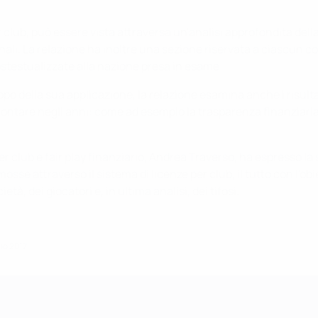
lub, può essere vista attraversa un'analisi approfondita della p
li. La relazione ha inoltre una sezione riservata a ciascun co
ostestualizzate alla nazione presa in esame.
copo della sua applicazione, la relazione esamina anche i risult
rontare negli anni: come ad esempio la trasparenza finanziaria, 
per club e fair play finanziario, Andrea Traverso, ha espresso 
sse attraverso il sistema di licenze per club, il tutto con l'obie
età, dei giocatori e, in ultima analisi, dei tifosi.
io 2017