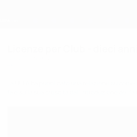
Passa
al
contenuto
principale
Home
Licenze per Club - dieci ann
lunedì 25 gennaio 2016
FPF
La UEFA ha pubblicato una relazione su come il 
fa e sulla sua crescita dall'introduzione del fai