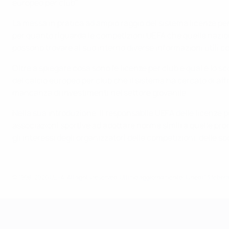
europeo per club".
La messa in pratica ad ampio raggio del sistema licenze per c
per quanto riguarda le competizioni UEFA che quelle naziona
possono trovare al suo interno diverse informazioni utili c
Oltre a spiegare cosa sono le licenze per club e qual è lo s
del calcio europeo per club che il sistema ha cercato di aff
mancanza di investimenti nel settore giovanile.
Nella sua introduzione, il responsabile UEFA delle licenze 
associazioni sportive ad adottare norme simili a quelle promo
gli interessi degli organizzatori delle competizioni, delle soci
© 1998-2026 UEFA. All rights reserved.
Ultimo aggiornamento: lunedì 13 febbra