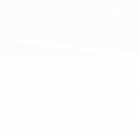
lub negli ultimi dieci anni
 licenze per club sia evoluto dalla sua introduzione di più di d
 UEFA.
blicata dopo i primi anni dall'introduzione del sistema, la relaz
di licenze per club e del suo funzionamento. La relazione inoltr
tivo ricorrente dell'intero rapporto. Tale impatto è stato inolt
vo nell'innalzamento del livello di professionalità nella gestion
mostra che il sistema delle licenze per club è la piattaforma per