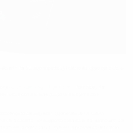
ieci anni fa, sul suo impatto sul calcio europeo per club, e
ione “
Club Licensing - 10 years on
…” fornisce una
e illustra come si sia evoluto tale sistema con
re sottolineato dal Segretario Generale UEFA, Gianni
e della società, nel supporto della stabilità finanziaria dei
fetta per la crescita futura e per la prosperità del calcio