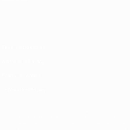
Termini e condizioni
Norme sulla Privacy
Politica sui cookie
Impostazioni Privacy
© 1998-2026 UEFA. Tutti i diritti riservati
La parola UEFA, il logo UEFA e tutti i marchi che si riferiscono a competizioni
UEFA, sono marchi registrati e/o copyright della UEFA. Tali marchi non possono
essere utilizzati in nessun modo per scopi commerciali. L'utilizzo di UEFA.com