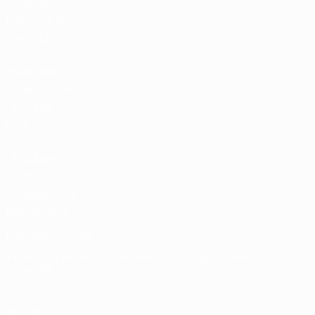
Store delle
Nazionali di
calcio UEFA
Store delle
Competizioni
UEFA per
Club
UEFA Men's
Club
Competitions
Memorabilia
CAMBIA LINGUA
Italiano
English
Français
Deutsch
Русский
Español
Italiano
Português
SEGUICI SU