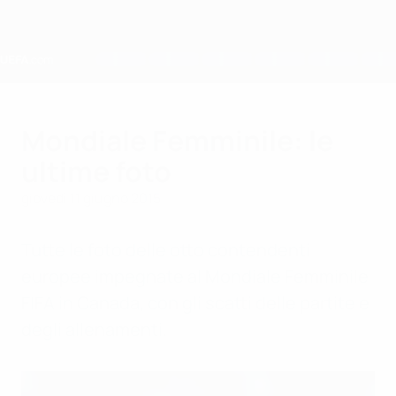
Passa
al
contenuto
principale
Home
Mondiale Femminile: le
ultime foto
giovedì 11 giugno 2015
Tutte le foto delle otto contendenti
europee impegnate al Mondiale Femminile
FIFA in Canada, con gli scatti delle partite e
degli allenamenti.