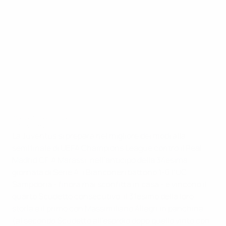
Serie A: 26 aprile
©AFP/Getty Images
La Juventus si prepara nel migliore dei modi alla
semifinale di UEFA Champions League contro il Real
Madrid CF. A Marassi, nell’anticipo della 34esima
giornata di Serie A, i Bianconeri battono 1-0 l’UC
Sampdoria - finora mai sconfitta in casa - e vincono il
quarto Scudetto consecutivo, il 31esimo della loro
storia e il primo con Massimiliano Allegri in panchina
(al secondo Scudetto all’esordio dopo quello vinto con