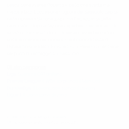
pesca bene in area Roberto Vitiello che svetta ma
mette a lato. L’occasione migliore del Sassuolo capita
nella ripresa a Simone Zaza, ma l’attaccante della
nazionale - dopo un’azione caparbia - calcia a lato di
sinistro. Tre minuti dopo i Rosanero avrebbero a loro
volta la chance per vincere, ma il colpo di testa di
Dybala finisce a lato. Finisce 0-0, il Palermo mantiene
sei punti di vantaggio sul Sassuolo.
Gli altri campionati
Liga
: Suárez e CR7 brillano
Premier League:
Il WBA sorprende il Man Utd
Bundesliga:
Il Leverkusen stende il Bayern
Ligue 1:
Il Lione torna davanti
© 1998-2026 UEFA. All rights reserved.
Ultimo aggiornamento: sabato 2 maggio 2015