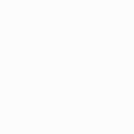
UEFA Men's
Club
Competitions
Memorabilia
CAMBIA LINGUA
Italiano
English
Français
Deutsch
Русский
Español
Italiano
Português
SEGUICI SU
Termini e condizioni