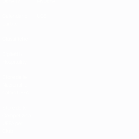
UEFA.tv
MyUEFA
Calendario
UC3
partite
Classifiche
Biglietti /
Hospitality
Store delle
Nazionali di
calcio UEFA
Store delle
Competizioni
UEFA per
Club