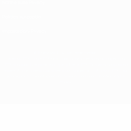
Norme sulla Privacy
Politica sui cookie
Impostazioni Privacy
© 1998-2026 UEFA. Tutti i diritti riservati
La parola UEFA, il logo UEFA e tutti i marchi che si riferiscono a competizioni
UEFA, sono marchi registrati e/o copyright della UEFA. Tali marchi non possono
essere utilizzati in nessun modo per scopi commerciali. L'utilizzo di UEFA.com
sta a significare l'accettazione dei Termini e Condizioni e delle Norme sulla
Privacy.