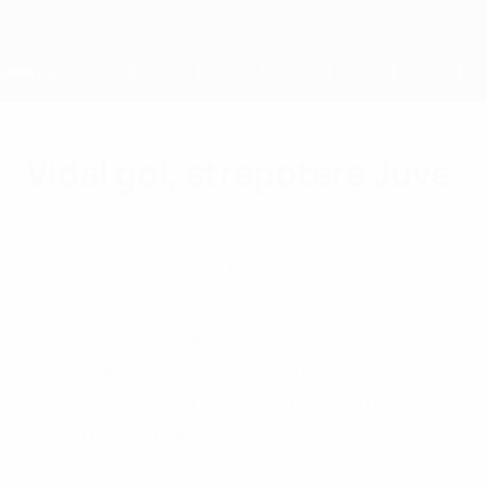
Passa
al
contenuto
principale
Home
Vidal gol, strapotere Juve
sabato 2 maggio 2015
Nel primo anticipo, i Bianconeri sbancano
1-0 il campo della Sampdoria e si
confermano campioni d'Italia per la quarta
stagione di fila: il cileno firma il primo
Scudetto dell'era Allegri. Finisce a reti
bianche la sfida tra Sassuolo e Palermo.