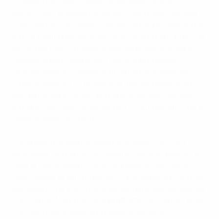
I Campioni d’Italia iniziano un po’ sotto tono e i
Blucerchiati di Siniša Mihajlović vanno due volte alla
conclusione, con Roberto Soriano e Pedro Obiang, ma
la mira è sempre imprecisa. Al 26’ si fa notare Vidal, ma
sul tiro del cileno fa buona guardia Emiliano Viviano.
L’epilogo è però diverso sei minuti dopo, quando il
centrocampista colpisce ottimamente di testa sul
cross di Stephan Lichtsteiner e manda il pallone sul
palo più lontano, dove il portiere avversario non può
arrivare. Per Vidal è il settimo gol in campionato, che si
rivelerà quello Scudetto.
Prima dell'intervallo la squadra di Allegri è ancora
pericolosa con Fernando Llorente, mentre i padroni di
casa si fanno vedere con il colombiano Luis Muriel.
Nella ripresa la Samp inserisce la terza punta - Gonzalo
Bergessio - ma è ancora la Signora a rendersi insidiosa
con Claudio Marchisio. E soprattutto con Carlos Tévez,
che costringe Viviano a un super intervento.