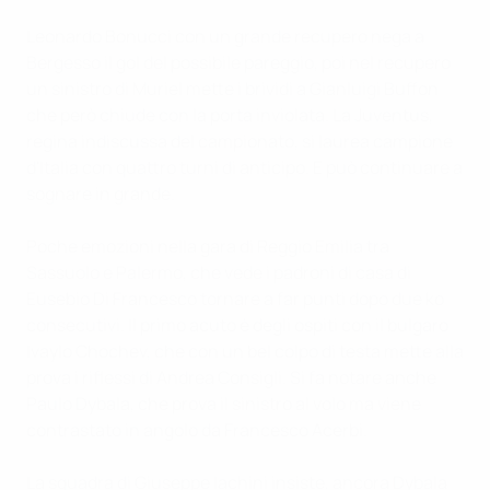
Leonardo Bonucci con un grande recupero nega a
Bergesso il gol del possibile pareggio, poi nel recupero
un sinistro di Muriel mette i brividi a Gianluigi Buffon
che però chiude con la porta inviolata. La Juventus,
regina indiscussa del campionato, si laurea campione
d'Italia con quattro turni di anticipo. E può continuare a
sognare in grande.
Poche emozioni nella gara di Reggio Emilia tra
Sassuolo e Palermo, che vede i padroni di casa di
Eusebio Di Francesco tornare a far punti dopo due ko
consecutivi. Il primo acuto è degli ospiti con il bulgaro
Ivaylo Chochev, che con un bel colpo di testa mette alla
prova i riflessi di Andrea Consigli. Si fa notare anche
Paulo Dybala, che prova il sinistro al volo ma viene
contrastato in angolo da Francesco Acerbi.
La squadra di Giuseppe Iachini insiste, ancora Dybala