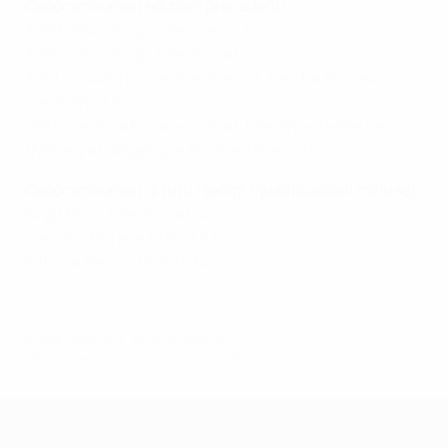
Capocannonieri edizioni precedenti
2009: Inka Grings (Germania) 6
2005: Inka Grings (Germania) 4
2001: Claudia Müller (Germania), Sandra Smisek
(Germania) 3
1997: Carolina Morace (Italia), Marianne Pettersen
(Norvegia), Angélique Rouhas (Francia) 4
Capocannonieri di tutti i tempi (qualificazioni incluse)
Birgit Prinz (Germania) 40
Carolina Morace (Italia) 37
Patrizia Panico (Italia) 34
© 1998-2026 UEFA. All rights reserved.
Ultimo aggiornamento: mercoledì 4 settembre 2013