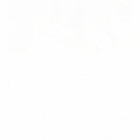
Schelin vince la Scarpa d'Oro
©Sportsfile
L'attaccante svedese Lotta Schelin vince la Scarpa
d'Oro adidas in qualità di capocannoniere a UEFA
Women's EURO 2013.
Già in testa con tre gol e un assist al termine della fase
a gironi, Schelin ha segnato due gol e regalato un
assist nella vittoria ai quarti di finale contro l'Islanda. La
sua volata è stata interrotta dalla sconfitta per 1-0 in
semifinale contro la Germania, mentre in vista della
finale le contendenti più vicine erano Célia Okoyino da
Mbabi e Solveig Gulbrandsen con tre gol e due assist in