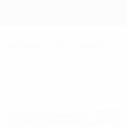
Passa
al
contenuto
principale
Home
Schelin vince la Scarpa
d'Oro
domenica 28 luglio 2013
di Paul Saffer
L'attaccante svedese si aggiudica la Scarpa
d'Oro adidas in qualità di capocannoniere a
UEFA Women's EURO 2013 con cinque gol.