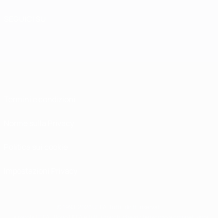
SEGUICI SU
Termini e condizioni
Norme sulla Privacy
Politica sui cookie
Impostazioni Privacy
© 1998-2026 UEFA. Tutti i diritti riservati
La parola UEFA, il logo UEFA e tutti i marchi che si riferiscono a competizioni