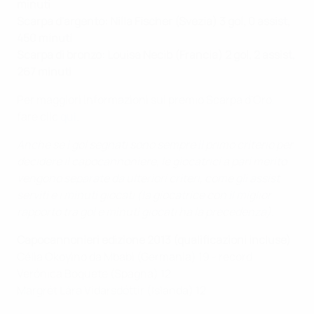
minuti
Scarpa d'argento: Nilla Fischer (Svezia) 3 gol, 0 assist,
450 minuti
Scarpa di bronzo: Louisa Necib (Francia) 2 gol, 2 assist,
267 minuti
Per maggiori informazioni sul premio Scarpa d'Oro,
fare clic
qui
.
Anche se i gol segnati sono sempre il primo criterio per
decidere il capocannoniere, le giocatrici a pari merito
vengono separate da ulteriori criteri, come gli assist
serviti e i minuti giocati (la giocatrice con il miglior
rapporto tra gol e minuti giocati ha la precedenza).
Capocannonieri edizione 2013 (qualificazioni incluse)
Célia Okoyino da Mbabi (Germania) 19 - record
Verónica Boquete (Spagna) 12
Margrét Lára Vidarsdóttir (Islanda) 12