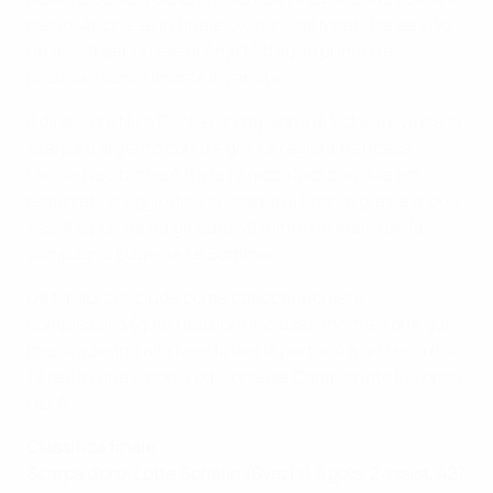
meno. Anche se in finale Okoyino da Mbabi ha servito
un assist per la rete di Anja Mittag, le prime tre
posizioni sono rimaste invariate.
Il difensore Nilla Fischer, compagna di Schelin, vince la
scarpa d'argento con tre gol. La regista francese
Louisa Necib, che è tra le 12 giocatrici con due gol
realizzati, si aggiudica la scarpa di bronzo grazie ai due
assist e poiché ha giocato 30 minuti in meno della
compagna Eugénie Le Sommer.
Da Mbabi conclude come capocannoniere
complessivo (qualificazioni incluse). Inoltre, i due gol
messi a segno alla fase finale la portano a un record di
19 reti in una singola edizione del Campionato Europeo
UEFA.
Classifica finale
Scarpa d'oro: Lotta Schelin (Svezia) 5 gols, 2 assist, 427