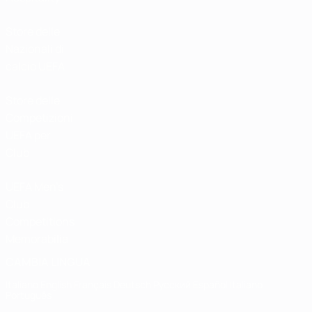
Store delle
Nazionali di
calcio UEFA
Store delle
Competizioni
UEFA per
Club
UEFA Men's
Club
Competitions
Memorabilia
CAMBIA LINGUA
Italiano
English
Français
Deutsch
Русский
Español
Italiano
Português