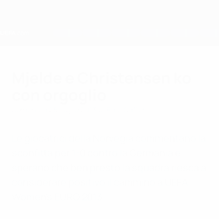
Passa
al
contenuto
principale
Home
Mjelde e Christensen ko
con orgoglio
domenica 28 luglio 2013
di Paul Saffer
Le giocatrici della Norvegia commentano la
sconfitta per 1-0 contro la Germania e
sperano che ben presto la squadra riesca a
considerare positivo il cammino a UEFA
Women's EURO 2013.