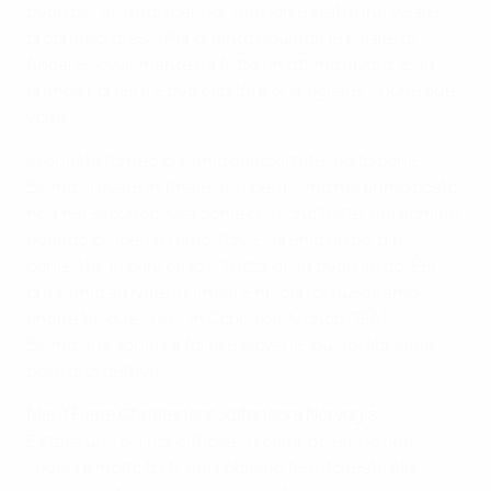
buon per lei e non per noi, ma non è stata una vera e
propria sorpresa. Per quanto riguarda le parate di
Angerer, ovviamente ha fatto un ottimo lavoro. È un
grande portiere e può capitare di sbagliare, anche due
volte.
In questo torneo ci siamo comportate molto bene.
Siamo arrivate in finale ma speravamo nel primo posto,
non nel secondo. Ora come ora sono triste, ma domani,
quando ci ripenseremo, forse saremo un po' più
contente. In ogni caso si tratta di un buon inizio. Per
ora siamo arrivate in finale e magari ci riusciremo
anche tra due anni [in Coppa del Mondo FIFA].
Siamo una squadra forte e giovane, quindi abbiamo
belle prospettive.
Marit Fiane Christensen, difensore Norvegia
È stata una partita difficile. In campo c'erano due
squadre molto forti, ma abbiamo tenuto testa alla