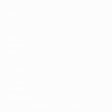
Hospitality
Store delle
Nazionali di
calcio UEFA
Store delle
Competizioni
UEFA per
Club
UEFA Men's
Club
Competitions
Memorabilia
CAMBIA LINGUA
Italiano
English
Français
Deutsch
Русский
Español
Italiano
Português