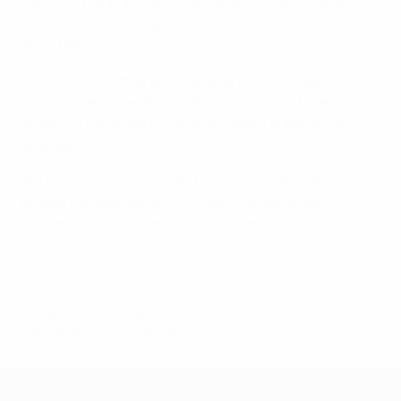
Germania. Abbiamo avuto le nostre occasioni e solo
loro ne hanno sfruttata una, ma devo dire che il gol è
stato bello.
Non ho visto Mittag arrivare dalla fascia: mi sono
spostata per impedire a [Célia Okoyino] da Mbabi di
andare in porta, perché aveva appena superato due
difensori.
Tra qualche giorno o qualche ora considereremo
questo risultato positivo, ma per ora siamo solo
abbattute. Presto, forse, ci renderemo conto che le
nostre prestazioni nel torneo sono state buone.
© 1998-2026 UEFA. All rights reserved.
Ultimo aggiornamento: mercoledì 4 settembre 2013