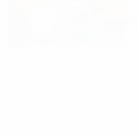
Il programma KISS fa 100
©UEFA
Raggiungere quota 100 è un grande traguardo in qualsiasi se
Il lavoro della UEFA a favore delle federazioni affiliate h
Information Sharing Scenario)
.
Il traguardo è stato raggiunto con un seminario in Liechten
da un punto di vista degli sponsor e le attuali tendenze ne
In qualità di organo di governo del calcio europeo, un aspet
famiglia del calcio. A questo scopo, nel 2005 è stato inaug
“Le federazioni affiliate alla UEFA ricoprono un’area geogr