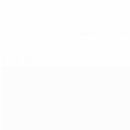
esperienza, quindi funziona per il principiante come per l’e
anche tra le federazioni stesse".
© 1998-2026 UEFA. All rights reserved.
Ultimo aggiornamento: lunedì 13 febbra
Scelti per te