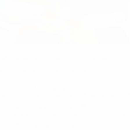
ttore e rappresenta un segno di distinzione, rispetto e onore p
a raggiunto l’importante cifra questa settimana con il 100esimo 
stein intitolato “Marketing – Sponsorizzazione e coinvolgimento
l calcio. Al workshop hanno partecipato 23 rappresentanti da 15
to fondamentale della missione della UEFA consiste nel favorire
urato il programma KISS, per rafforzare ulteriormente un legam
afica molto vasta e comprendono culture, metodi di lavoro e pra