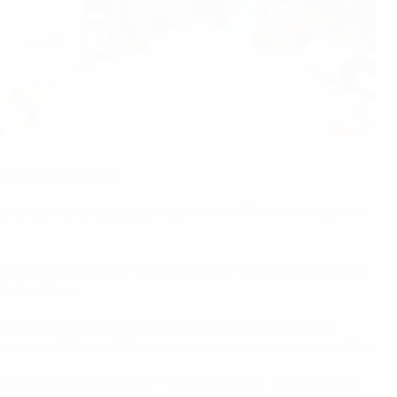
er il lavoro svolto.
workshop nell’ambito del
programma KISS (Knowledge and
 dei tifosi”, che ha riguardato le vendite, le competizioni
 federazioni.
 uno spirito di solidarietà ed eguaglianza in tutta la
e tra la UEFA e le 53 federazioni che dura dal lontano 1954.
ssi professionali diversi - spiega la UEFA -. Il programma