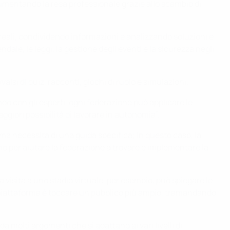
aumentando la resa professionale grazie allo scambio di
reali, condividendo informazioni e analizzando soluzioni e
ndale, le leggi, la gestione degli eventi e la sicurezza negli
si di quiz, racconti, giochi di ruolo e simulazioni.
ndo con gli esperti, ogni federazione può applicare le
giori possibilità di lavorare in autonomia”.
ema necessita di una guida specifica; in questo caso, la
o per aiutare la federazione a trovare e implementare la
visita a uno stadio virtuale, per esempio, può spiegare le
lla piattaforma è toccare un pubblico più ampio, tramandando
molti argomenti che si adattano ai vari livelli di