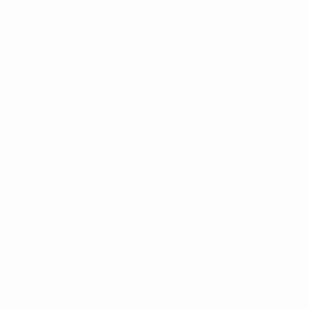
KISS riconosce che il know-how collettivo è una risorsa pr
conoscenze e alle reti di collaborazione”.
Il programma KISS ha presto dato i suoi frutti. Le federaz
prassi ottimali in innumerevoli aree di lavoro, quali la comun
stadi.
Il desiderio di condividere informazioni ha anche cambiato 
“Il punto centrale dei workshop è l’adattabilità dei concett
procedure consigliate ai propri metodi di problem-solving o
Inoltre, il programma KISS offre alle federazioni UEFA prog
federazione può appellarsi al programma KISS per un’assist
soluzione ideale.
Da febbraio, il programma KISS utilizza anche una piattafor
operazioni dietro le quinte, mentre video approfonditi chia
le conoscenze e le prassi ottimali a club, sponsor, giocator
“Il programma KISS è un vero successo - commenta Theodore 