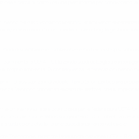
eziosa e cerca di costruire una piattaforma per condividerlo, 
ioni hanno ospitato workshop specifici, scambiando esperienze 
icazione e i rapporti con i media, il marketing, la gestione azie
i modi di scambiare le competenze e molti workshop si sono avval
i - commenta la UEFA -. Utilizzando studi dettagliati e interage
 al proprio ambiente. Di conseguenza, le federazioni hanno mag
rammi di assistenza individuale. Talvolta, un particolare probl
enza. Vengono contattati esperti del settore, che si impegnan
ma online rinnovata e ottimizzata per le federazioni UEFA. Una 
riscono i vari ruoli e danno suggerimenti utili. L’obiettivo de
i e a tutti coloro che lavorano quotidianamente nel calcio.
Theodoridis, direttore federazioni nazionali UEFA -. Riguarda 