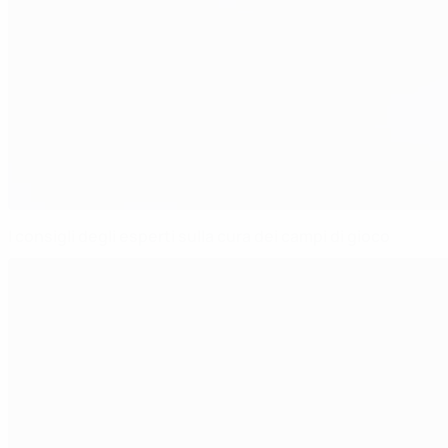
I consigli degli esperti sulla cura dei campi di gioco