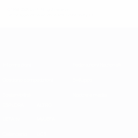
© 1998-2026 UEFA. All rights reserved.
Ultimo aggiornamento: domenica 10 dicembre 2017
Informazioni
Federazioni Nazionali
Gestione competizioni
Sviluppo
Sostenibilità
Notizie e media
ESPLORA
ALTRO
UEFA.tv
MyUEFA
Calendario
UC3