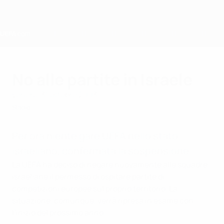
Passa
al
contenuto
principale
Home
No alle partite in Israele
venerdì 31 ottobre 2003
Stadio
Per ora niente gare UEFA nello stato
israeliano, confermata la sospensione.
La UEFA ha deciso di negare nuovamente alle squadre
israeliane il permesso di ospitare partite di
competizioni europee sul proprio territorio. La
situazione, comunque, verrà ripresa in esame con
l’inizio del prossimo anno.