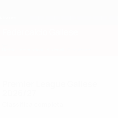
Passa
al
contenuto
principale
Home
Federcalcio Gallese
WAL
Notizie
Informazioni
Nazionali
Campionato
Premier League Gallese
2026/27
Classifica completa