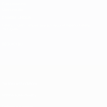
Competitions
Memorabilia
CAMBIA LINGUA
Italiano
English
Français
Deutsch
Русский
Español
Italiano
Português
SEGUICI SU
Termini e condizioni
Norme sulla Privacy
Politica sui cookie