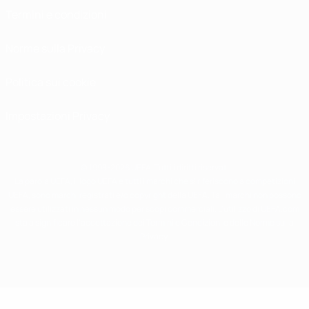
Termini e condizioni
Norme sulla Privacy
Politica sui cookie
Impostazioni Privacy
© 1998-2026 UEFA. Tutti i diritti riservati
La parola UEFA, il logo UEFA e tutti i marchi che si riferiscono a competizioni
UEFA, sono marchi registrati e/o copyright della UEFA. Tali marchi non possono
essere utilizzati in nessun modo per scopi commerciali. L'utilizzo di UEFA.com
sta a significare l'accettazione dei Termini e Condizioni e delle Norme sulla
Privacy.