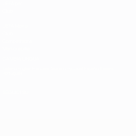
UEFA per
Club
UEFA Men's
Club
Competitions
Memorabilia
CAMBIA LINGUA
Italiano
English
Français
Deutsch
Русский
Español
Italiano
Português
SEGUICI SU