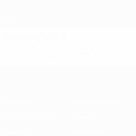
Passa
al
contenuto
principale
Home
Ranking UEFA
Sommario
Lista
Lista
Federazioni
Club
Fede
d'accesso
d'accesso
(Maschili)
(Maschili)
(Fem
(maschile)
(Femminile)
Informazioni
Federazioni Nazionali
Gestione competizioni
Sviluppo
Sostenibilità
Notizie e media