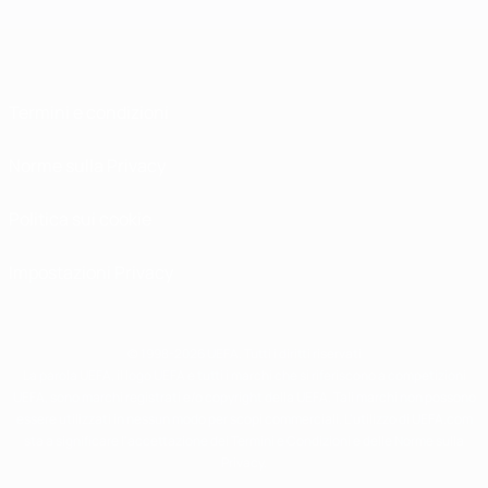
Termini e condizioni
Norme sulla Privacy
Politica sui cookie
Impostazioni Privacy
© 1998-2026 UEFA. Tutti i diritti riservati
La parola UEFA, il logo UEFA e tutti i marchi che si riferiscono a competizioni
UEFA, sono marchi registrati e/o copyright della UEFA. Tali marchi non possono
essere utilizzati in nessun modo per scopi commerciali. L'utilizzo di UEFA.com
sta a significare l'accettazione dei Termini e Condizioni e delle Norme sulla
Privacy.