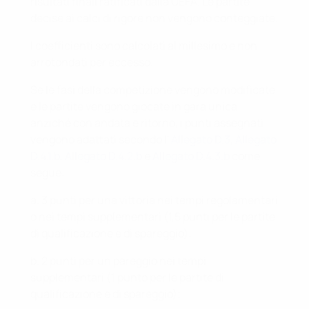
risultati finali ratificati dalla UEFA. Le partite
decise ai calci di rigore non vengono conteggiate.
I coefficienti sono calcolati al millesimo e non
arrotondati per eccesso.
Se le fasi della competizione vengono modificate
e le partite vengono giocate in gara unica
anziché con andata e ritorno, i punti assegnati
vengono adattati secondo l'
Allegato D.3
,
Allegato
D.4.1.b
,
Allegato D.4.2.b
e
Allegato D.4.3.b
come
segue:
a. 3 punti per una vittoria nei tempi regolamentari
o nei tempi supplementari (1,5 punti per le partite
di qualificazione e di spareggio);
b. 2 punti per un pareggio nei tempi
supplementari (1 punto per le partite di
qualificazione e di spareggio);