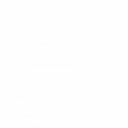
c. 1 punto per una sconfitta nei tempi
regolamentari o nei tempi supplementari (0,5
punti per le partite di qualificazione e di
spareggio).
Questo calcolo non si applica alle finali di UEFA
Champions League, UEFA Europa League e UEFA
Conference League.
D.8 Coefficienti uguali
Se due o più federazioni occupano la stessa
posizione, vengono applicati i seguenti criteri, in
questo ordine, per determinare la loro classifica
finale:
• i loro coefficienti nell'ultima delle stagioni su
cui si basano i ranking;
• i loro coefficienti nella stagione più recente