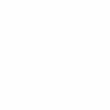
2025/26 (
Allegato A
) sono determinate sulla
base dei coefficienti delle federazioni relativi alle
cinque stagioni stabiliti al termine della stagione
2023/24, ovvero il totale cumulativo dei
coefficienti stagionali delle federazioni dalle
stagioni 2019/20 alla 202/24 compresa.
D.3 Calcolo del coefficiente per
federazione
Il coefficiente stagionale di una federazione
viene calcolato sommando i punti ottenuti da
tutte le sue squadre in una determinata stagione
della UEFA Champions League, della UEFA Europa
League e della UEFA Conference League e
dividendo poi il totale per il numero di squadre di
quella federazione che hanno partecipato alle tre
competizioni UEFA per club in questione.