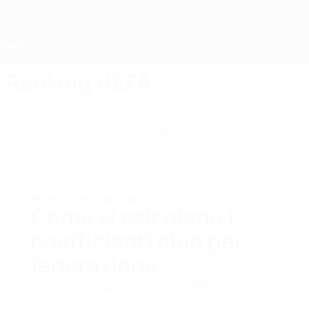
Passa
al
contenuto
principale
Home
Ranking UEFA
Sommario
Lista
Lista
Federazioni
Club
Fede
d'accesso
d'accesso
(Maschili)
(Maschili)
(Fem
(maschile)
(Femminile)
Federazioni Nazionali
Come si calcolano i
coefficienti club per
federazione
Il testo che segue è stato tratto dall'
Allegato D del
regolamento ufficiale della UEFA Champions