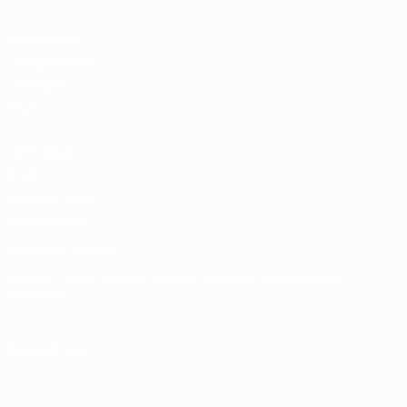
Store delle
Competizioni
UEFA per
Club
UEFA Men's
Club
Competitions
Memorabilia
CAMBIA LINGUA
Italiano
English
Français
Deutsch
Русский
Español
Italiano
Português
SEGUICI SU