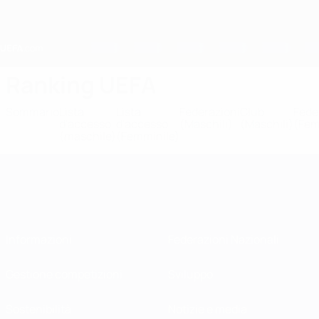
Passa
al
contenuto
principale
Home
Ranking UEFA
Sommario
Lista
Lista
Federazioni
Club
Fede
d'accesso
d'accesso
(Maschili)
(Maschili)
(Fem
(maschile)
(Femminile)
Informazioni
Federazioni Nazionali
Gestione competizioni
Sviluppo
Sostenibilità
Notizie e media