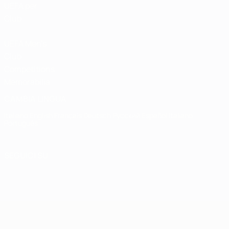
UEFA per
Club
UEFA Men's
Club
Competitions
Memorabilia
CAMBIA LINGUA
Italiano
English
Français
Deutsch
Русский
Español
Italiano
Português
SEGUICI SU