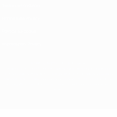
Termini e condizioni
Norme sulla Privacy
Politica sui cookie
Impostazioni Privacy
© 1998-2026 UEFA. Tutti i diritti riservati
La parola UEFA, il logo UEFA e tutti i marchi che si riferiscono a competizioni
UEFA, sono marchi registrati e/o copyright della UEFA. Tali marchi non possono
essere utilizzati in nessun modo per scopi commerciali. L'utilizzo di UEFA.com
sta a significare l'accettazione dei Termini e Condizioni e delle Norme sulla
Privacy.