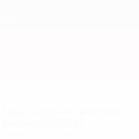
Passa
al
contenuto
principale
Home
Associazione Svizzera di
Football
SUI
Notizie
Informazioni
Nazionali
Campionato
Lega nazionale femminile
svizzera 2026/27
Classifica completa