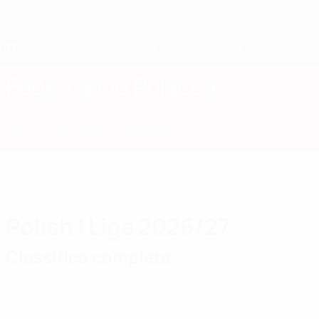
Passa
al
contenuto
principale
Home
Federcalcio Polacca
POL
Notizie
Informazioni
Nazionali
Campionato
Polish I Liga 2026/27
Classifica completa