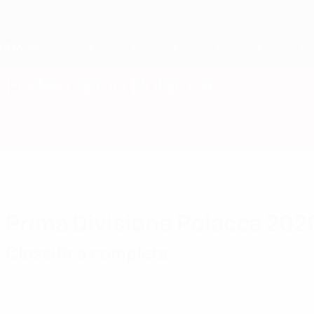
Passa
al
contenuto
principale
Home
Federcalcio Polacca
POL
Notizie
Informazioni
Nazionali
Campionato
Prima Divisione Polacca 202
Classifica completa