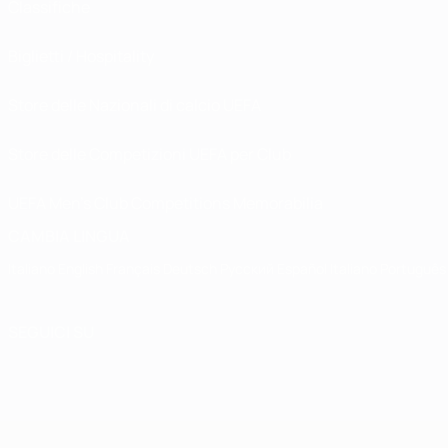
Classifiche
Biglietti / Hospitality
Store delle Nazionali di calcio UEFA
Store delle Competizioni UEFA per Club
UEFA Men's Club Competitions Memorabilia
CAMBIA LINGUA
Italiano
English
Français
Deutsch
Русский
Español
Italiano
Português
SEGUICI SU