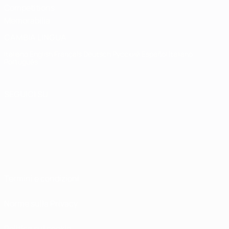
Competitions
Memorabilia
CAMBIA LINGUA
Italiano
English
Français
Deutsch
Русский
Español
Italiano
Português
SEGUICI SU
Termini e condizioni
Norme sulla Privacy
Politica sui cookie