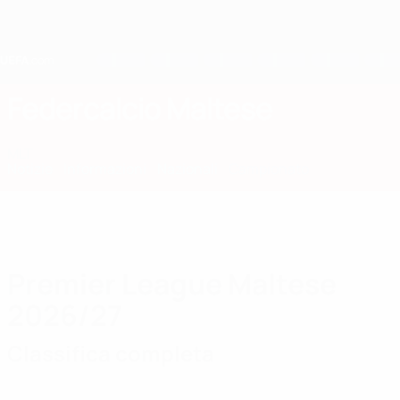
Passa
al
contenuto
principale
Home
Federcalcio Maltese
MLT
Notizie
Informazioni
Nazionali
Campionato
Premier League Maltese
2026/27
Classifica completa