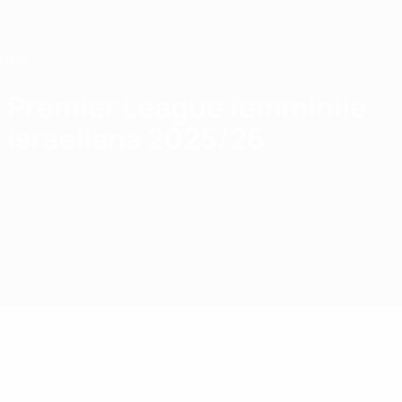
Passa
al
contenuto
principale
Home
Premier League femminile
israeliana 2025/26