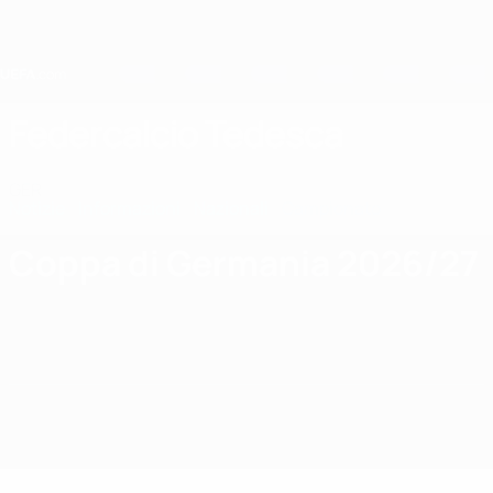
Passa
al
contenuto
principale
Home
Federcalcio Tedesca
GER
Notizie
Informazioni
Nazionali
Campionato
Coppa di Germania 2026/27