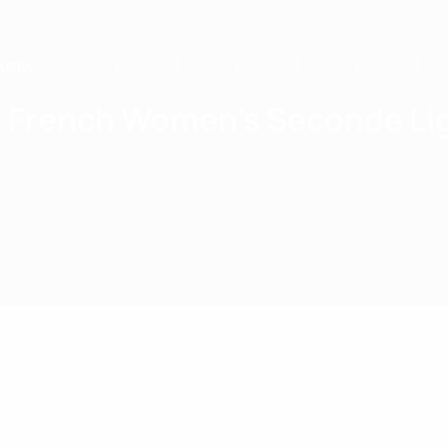
Passa
al
contenuto
principale
Home
French Women's Seconde Li