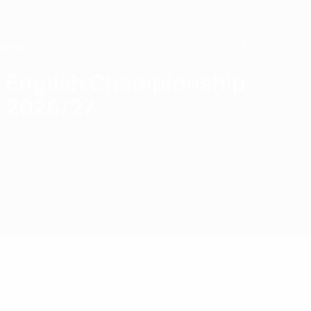
Passa
al
contenuto
principale
Home
English Championship
2026/27