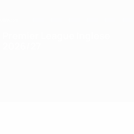
Passa
al
contenuto
principale
Home
Premier League Inglese
2026/27