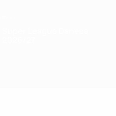
Passa
al
contenuto
principale
Home
Super League Danese
2026/27