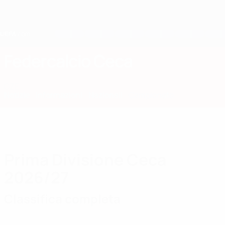
Passa
al
contenuto
principale
Home
Federcalcio Ceca
CZE
Notizie
Informazioni
Nazionali
Campionato
Prima Divisione Ceca
2026/27
Classifica completa