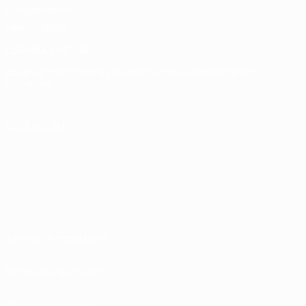
Competitions
Memorabilia
CAMBIA LINGUA
Italiano
English
Français
Deutsch
Русский
Español
Italiano
Português
SEGUICI SU
Termini e condizioni
Norme sulla Privacy
Politica sui cookie