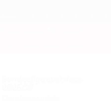
Passa
al
contenuto
principale
Home
Federcalcio Austriaca
AUT
Notizie
Informazioni
Nazionali
Campionato
Bundesliga austriaca
2026/27
Classifica completa