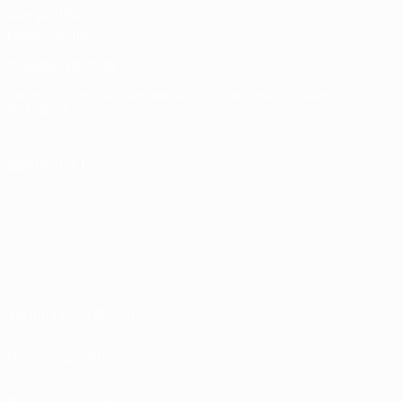
Competitions
Memorabilia
CAMBIA LINGUA
Italiano
English
Français
Deutsch
Русский
Español
Italiano
Português
SEGUICI SU
Termini e condizioni
Norme sulla Privacy
Politica sui cookie