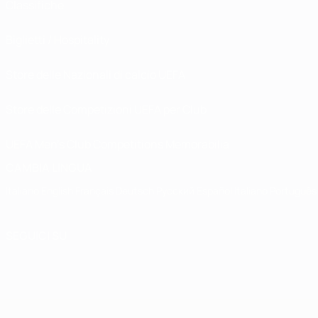
Classifiche
Biglietti / Hospitality
Store delle Nazionali di calcio UEFA
Store delle Competizioni UEFA per Club
UEFA Men's Club Competitions Memorabilia
CAMBIA LINGUA
Italiano
English
Français
Deutsch
Русский
Español
Italiano
Português
SEGUICI SU