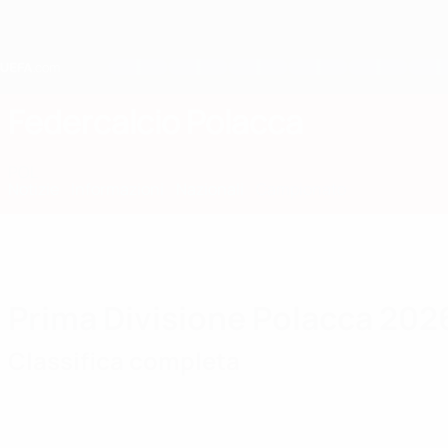
Passa
al
contenuto
principale
Home
Federcalcio Polacca
POL
Notizie
Informazioni
Nazionali
Campionato
Prima Divisione Polacca 202
Classifica completa