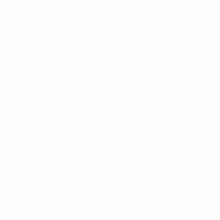
UEFA.com
Fondazione
UEFA
CAMBIA LINGUA
Italiano
English
Français
Deutsch
Русский
Español
Italiano
Português
Privacy
Termini e condizioni
Politica sui cookie
Impostazioni Privacy
© 1998-2026 UEFA. Tutti i diritti riservati
La parola UEFA, il logo UEFA e tutti i marchi che si riferiscono a
competizioni UEFA, sono marchi registrati e/o copyright della UEFA.
Tali marchi non possono essere utilizzati in nessun modo per scopi