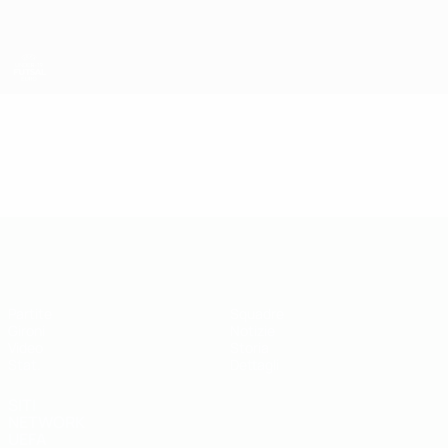
Passa
al
contenuto
principale
UEFA Futsal EURO Under 19
Video
Highlights
UEFA Futsal EURO Under 19
Partite
Squadre
Gironi
Notizie
Video
Storia
Stat.
Dettagli
SITI
NETWORK
UEFA