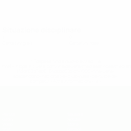
Situazione disciplinare
1
0
Cartellini gialli
Cartellini rossi
* Sospesa fino a nuovo avviso. <a
href='https://it.uefa.com/insideuefa/mediaservices/media
148df62d7eb6-64dbbd01b1cf-1000--fifa-uefa-
sospendono-nazionali-e-club-russi-da-tutte-le-
competi/'>Altre informazioni</a>
UEFA Futsal EURO Under 19
Partite
Squadre
Gironi
Notizie
Video
Storia
Stat.
Dettagli