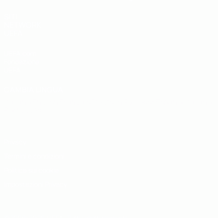
SITI
NETWORK
UEFA
UEFA.com
Fondazione
UEFA
CAMBIA LINGUA
Italiano
English
Français
Deutsch
Русский
Español
Italiano
Português
Privacy
Termini e condizioni
Politica sui cookie
Impostazioni Privacy
© 1998-2026 UEFA. Tutti i diritti riservati