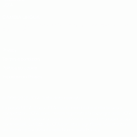
UEFA
CAMBIA LINGUA
Italiano
English
Français
Deutsch
Русский
Español
Italiano
Português
Privacy
Termini e condizioni
Politica sui cookie
Impostazioni Privacy
© 1998-2026 UEFA. Tutti i diritti riservati
La parola UEFA, il logo UEFA e tutti i marchi che si riferiscono a
competizioni UEFA, sono marchi registrati e/o copyright della UEFA.
Tali marchi non possono essere utilizzati in nessun modo per scopi
commerciali. L'utilizzo di UEFA.com sta a significare l'accettazione
dei Termini e Condizioni e delle Norme sulla Privacy.