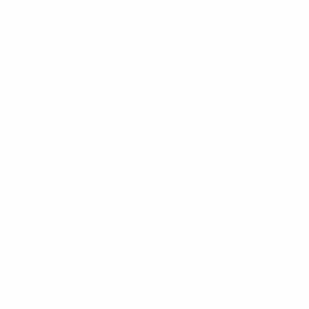
Campionati Europei UEFA Futsal Under 19
sab 29 mar 2025
·
Turno Principale
Campionati Europei UEFA Futsal Under 19
gio 27 mar 2025
·
Turno Principale
Campionati Europei UEFA Futsal Under 19
mer 26 mar 2025
· Turno Principale