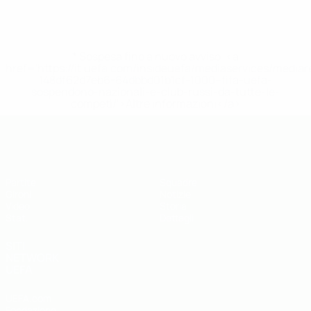
* Sospesa fino a nuovo avviso. <a
href='https://it.uefa.com/insideuefa/mediaservices/media
148df62d7eb6-64dbbd01b1cf-1000--fifa-uefa-
sospendono-nazionali-e-club-russi-da-tutte-le-
competi/'>Altre informazioni</a>
UEFA Futsal EURO Under 19
Partite
Squadre
Gironi
Notizie
Video
Storia
Stat.
Dettagli
SITI
NETWORK
UEFA
UEFA.com
Fondazione