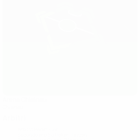
Arena Chisinau
Chisinau
Arbitri
Arbitro
Radim Cep
CZE
Secondo arbitro
Hakan Tezcan
TUR