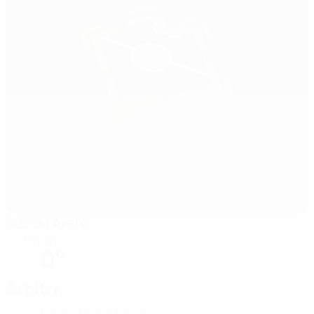
Suzuki Arena
Esztergom
0°
Arbitri