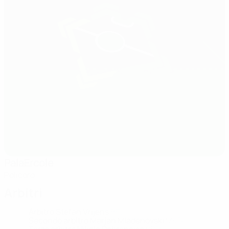
PalaErcole
Policoro
Arbitri
Arbitro
Stefan Vrijens
BEL
Secondo arbitro
Marjan Mladenovski
MKD