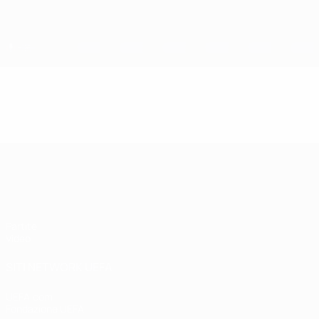
Passa
al
contenuto
principale
Finalissima Futsal
Video
In vetrina
Finalissima Futsal
Partite
Video
SITI NETWORK UEFA
UEFA.com
Fondazione UEFA