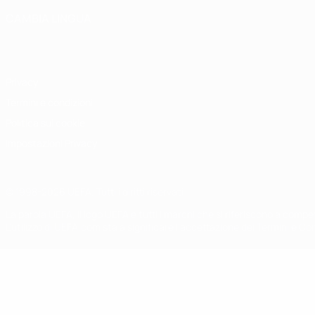
CAMBIA LINGUA
Italiano
English
Français
Deutsch
Русский
Español
Italiano
P
Privacy
Termini e condizioni
Politica sui cookie
Impostazioni Privacy
© 1998-2026 UEFA. Tutti i diritti riservati
La parola UEFA, il logo UEFA e tutti i marchi che si riferiscono a com
L'utilizzo di UEFA.com sta a significare l'accettazione dei Termini e Co