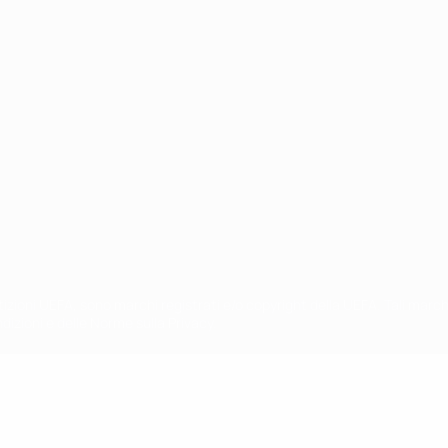
ortuguês
petizioni UEFA, sono marchi registrati e/o copyright della UEFA. Tali mar
ndizioni e delle Norme sulla Privacy.