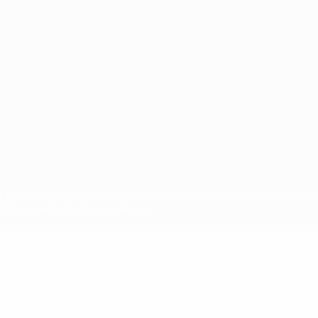
ortuguês
petizioni UEFA, sono marchi registrati e/o copyright della UEFA. Tali mar
ndizioni e delle Norme sulla Privacy.