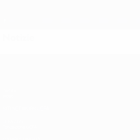
Passa
al
contenuto
principale
Finalissima Futsal
Notizie
Finalissima Futsal
Partite
Video
SITI NETWORK UEFA
UEFA.com
Fondazione UEFA
CAMBIA LINGUA