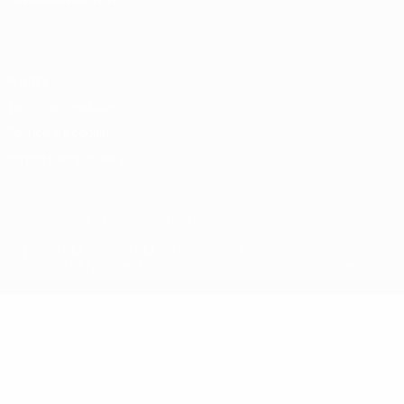
Italiano
English
Français
Deutsch
Русский
Español
Italiano
P
Privacy
Termini e condizioni
Politica sui cookie
Impostazioni Privacy
© 1998-2026 UEFA. Tutti i diritti riservati
La parola UEFA, il logo UEFA e tutti i marchi che si riferiscono a com
L'utilizzo di UEFA.com sta a significare l'accettazione dei Termini e Co