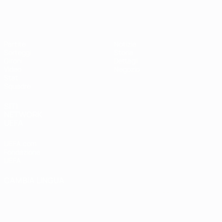
EURO Futsal
Partite
Notizie
Sorteggi
Storia
Gironi
Dettagli
Video
Negozio
Stat.
Squadre
SITI
NETWORK
UEFA
UEFA.com
Fondazione
UEFA
CAMBIA LINGUA
Italiano
English
Français
Deutsch
Русский
Español
Italiano
Português