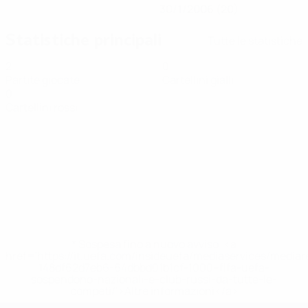
30/1/2006 (20)
Statistiche principali
Tutte le statistiche
2
0
Partite giocate
Cartellini gialli
0
Cartellini rossi
* Sospesa fino a nuovo avviso. <a
href='https://it.uefa.com/insideuefa/mediaservices/media
148df62d7eb6-64dbbd01b1cf-1000--fifa-uefa-
sospendono-nazionali-e-club-russi-da-tutte-le-
competi/'>Altre informazioni</a>