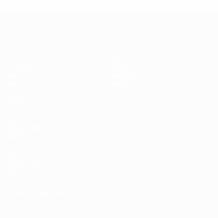
competi/'>Altre informazioni</a>
EURO Futsal
Partite
Notizie
Sorteggi
Storia
Gironi
Dettagli
Video
Negozio
Stat.
Squadre
SITI
NETWORK
UEFA
UEFA.com
Fondazione
UEFA
CAMBIA LINGUA
Italiano
English
Français
Deutsch
Русский
Español
Italiano
Português