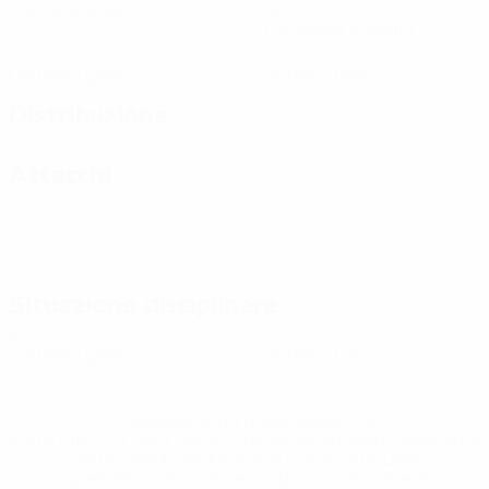
Partite giocate
Gol
0,25 media a partita
0
0
Cartellini gialli
Cartellini rossi
Distribuzione
Attacchi
Situazione disciplinare
0
0
Cartellini gialli
Cartellini rossi
* Sospesa fino a nuovo avviso. <a
href='https://it.uefa.com/insideuefa/mediaservices/media
148df62d7eb6-64dbbd01b1cf-1000--fifa-uefa-
sospendono-nazionali-e-club-russi-da-tutte-le-