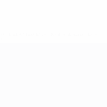
148df62d7eb6-64dbbd01b1cf-1000--fifa-uefa-sospendono-
</a>