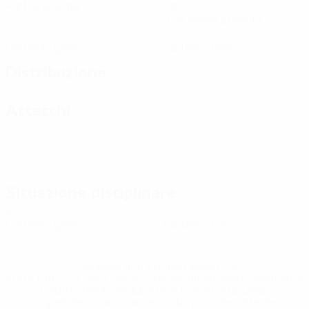
Partite giocate
Gol
0,34 media a partita
0
0
Cartellini gialli
Cartellini rossi
Distribuzione
Attacchi
Situazione disciplinare
0
0
Cartellini gialli
Cartellini rossi
* Sospesa fino a nuovo avviso. <a
href='https://it.uefa.com/insideuefa/mediaservices/media
148df62d7eb6-64dbbd01b1cf-1000--fifa-uefa-
sospendono-nazionali-e-club-russi-da-tutte-le-