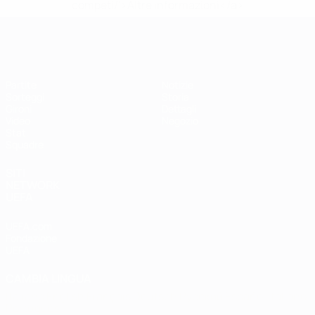
competi/'>Altre informazioni</a>
EURO Futsal
Partite
Notizie
Sorteggi
Storia
Gironi
Dettagli
Video
Negozio
Stat.
Squadre
SITI
NETWORK
UEFA
UEFA.com
Fondazione
UEFA
CAMBIA LINGUA
Italiano
English
Français
Deutsch
Русский
Español
Italiano
Português