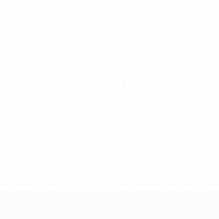
40
Minuti giocati
13,34 media a partita
10
Tiri totali
3,34 media a partita
0
Cartellini gialli
efa.com/insideuefa/mediaservices/mediareleases/news/0272-
ionali-e-club-russi-da-tutte-le-competi/'>Altre informazioni