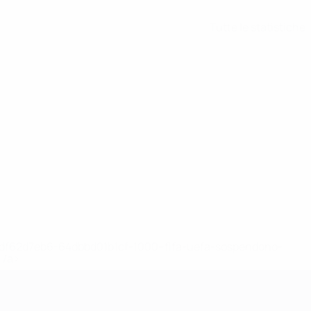
Tutte le statistiche
148df62d7eb6-64dbbd01b1cf-1000--fifa-uefa-sospendono-
</a>