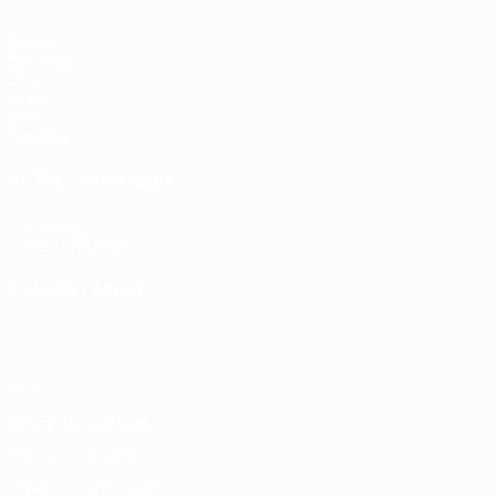
Partite
Sorteggi
Gironi
Video
Stat.
Squadre
SITI NETWORK UEFA
UEFA.com
Fondazione UEFA
CAMBIA LINGUA
Italiano
English
Français
Deutsch
Русский
Español
Italiano
P
Privacy
Termini e condizioni
Politica sui cookie
Impostazioni Privacy