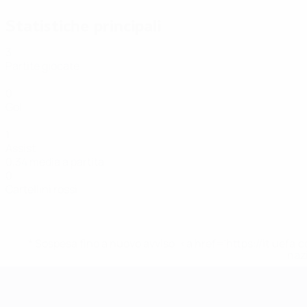
Statistiche principali
3
Partite giocate
0
Gol
1
Assist
0,34 media a partita
0
Cartellini rossi
* Sospesa fino a nuovo avviso. <a href='https://it.u
naz
EURO Futsal