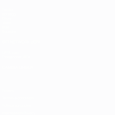
Partite
Sorteggi
Gironi
Video
Stat.
Squadre
SITI NETWORK UEFA
UEFA.com
Fondazione UEFA
CAMBIA LINGUA
Italiano
English
Français
Deutsch
Русский
Español
Italiano
P
Privacy
Termini e condizioni
Politica sui cookie
Impostazioni Privacy