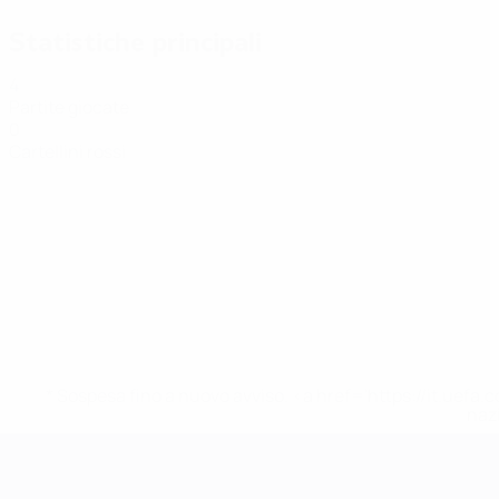
Statistiche principali
4
Partite giocate
0
Cartellini rossi
* Sospesa fino a nuovo avviso. <a href='https://it.u
naz
EURO Futsal