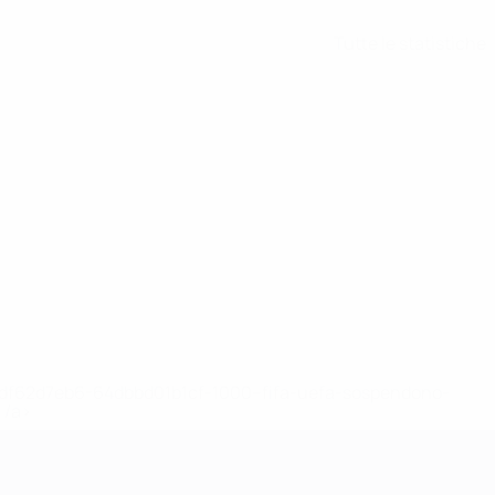
Tutte le statistiche
148df62d7eb6-64dbbd01b1cf-1000--fifa-uefa-sospendono-
</a>