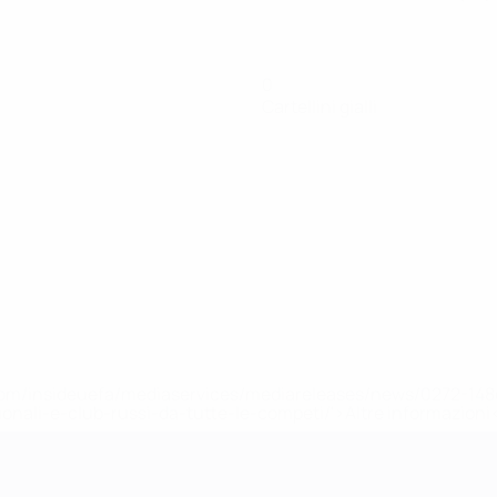
0
Cartellini gialli
efa.com/insideuefa/mediaservices/mediareleases/news/0272-
ionali-e-club-russi-da-tutte-le-competi/'>Altre informazioni