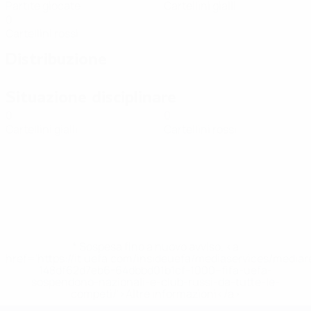
Partite giocate
Cartellini gialli
0
Cartellini rossi
Distribuzione
Situazione disciplinare
0
0
Cartellini gialli
Cartellini rossi
* Sospesa fino a nuovo avviso. <a
href='https://it.uefa.com/insideuefa/mediaservices/media
148df62d7eb6-64dbbd01b1cf-1000--fifa-uefa-
sospendono-nazionali-e-club-russi-da-tutte-le-
competi/'>Altre informazioni</a>