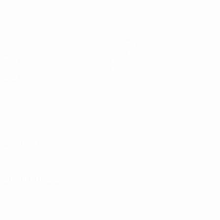
EURO Futsal
Partite
Notizie
Sorteggi
Storia
Gironi
Dettagli
Video
Negozio
Stat.
Squadre
SITI
NETWORK
UEFA
UEFA.com
Fondazione
UEFA
CAMBIA LINGUA
Italiano
English
Français
Deutsch
Русский
Español
Italiano
Português