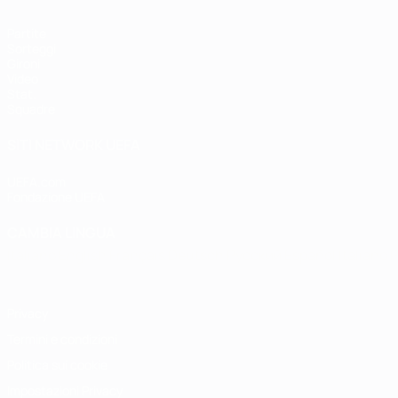
Partite
Sorteggi
Gironi
Video
Stat.
Squadre
SITI NETWORK UEFA
UEFA.com
Fondazione UEFA
CAMBIA LINGUA
Italiano
English
Français
Deutsch
Русский
Español
Italiano
P
Privacy
Termini e condizioni
Politica sui cookie
Impostazioni Privacy