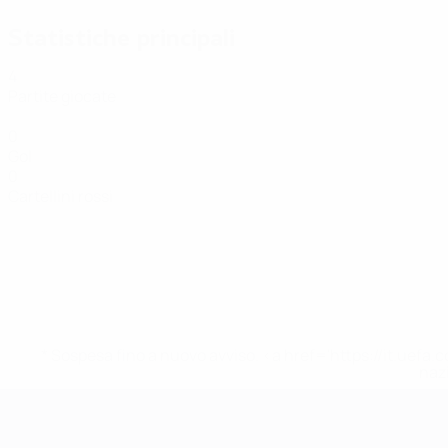
Statistiche principali
4
Partite giocate
0
Gol
0
Cartellini rossi
* Sospesa fino a nuovo avviso. <a href='https://it.u
naz
EURO Futsal