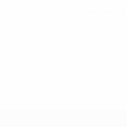
Tutte le statistiche
148df62d7eb6-64dbbd01b1cf-1000--fifa-uefa-sospendono-
</a>