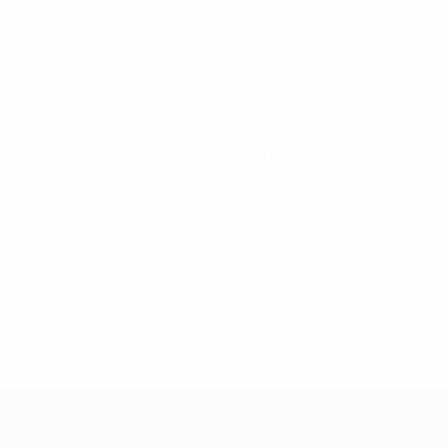
160
Minuti giocati
40 media a partita
0
Cartellini gialli
efa.com/insideuefa/mediaservices/mediareleases/news/0272-
ionali-e-club-russi-da-tutte-le-competi/'>Altre informazioni