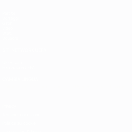
Partite
Sorteggi
Gironi
Video
Stat.
Squadre
SITI NETWORK UEFA
UEFA.com
Fondazione UEFA
CAMBIA LINGUA
Italiano
English
Français
Deutsch
Русский
Español
Italiano
P
Privacy
Termini e condizioni
Politica sui cookie
Impostazioni Privacy