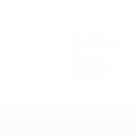
200
Minuti giocati
33,34 media a partita
9
Tiri totali
1,5 media a partita
0
Cartellini gialli
efa.com/insideuefa/mediaservices/mediareleases/news/0272-
ionali-e-club-russi-da-tutte-le-competi/'>Altre informazioni