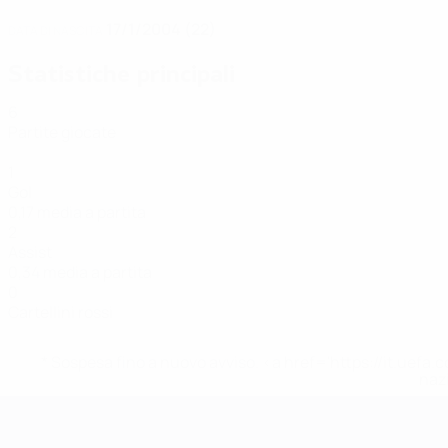
17/1/2004 (22)
DATA DI NASCITA
Statistiche principali
6
Partite giocate
1
Gol
0,17 media a partita
2
Assist
0,34 media a partita
0
Cartellini rossi
* Sospesa fino a nuovo avviso. <a href='https://it.u
naz
EURO Futsal