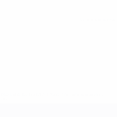
Tutte le statistiche
148df62d7eb6-64dbbd01b1cf-1000--fifa-uefa-sospendono-
</a>