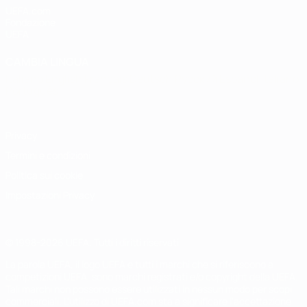
UEFA.com
Fondazione
UEFA
CAMBIA LINGUA
Italiano
English
Français
Deutsch
Русский
Español
Italiano
Português
Privacy
Termini e condizioni
Politica sui cookie
Impostazioni Privacy
© 1998-2026 UEFA. Tutti i diritti riservati
La parola UEFA, il logo UEFA e tutti i marchi che si riferiscono a
competizioni UEFA, sono marchi registrati e/o copyright della UEFA.
Tali marchi non possono essere utilizzati in nessun modo per scopi
commerciali. L'utilizzo di UEFA.com sta a significare l'accettazione