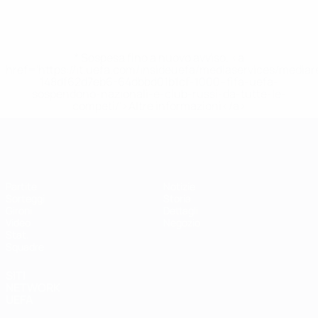
* Sospesa fino a nuovo avviso. <a
href='https://it.uefa.com/insideuefa/mediaservices/media
148df62d7eb6-64dbbd01b1cf-1000--fifa-uefa-
sospendono-nazionali-e-club-russi-da-tutte-le-
competi/'>Altre informazioni</a>
EURO Futsal
Partite
Notizie
Sorteggi
Storia
Gironi
Dettagli
Video
Negozio
Stat.
Squadre
SITI
NETWORK
UEFA