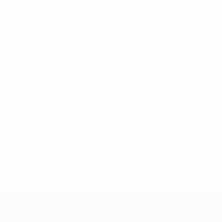
Tutte le statistiche
148df62d7eb6-64dbbd01b1cf-1000--fifa-uefa-sospendono-
</a>