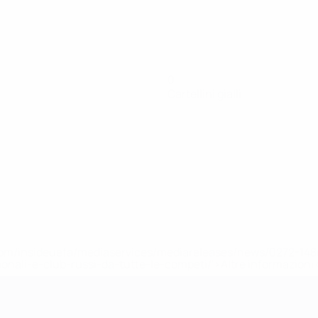
0
Cartellini gialli
efa.com/insideuefa/mediaservices/mediareleases/news/0272-
ionali-e-club-russi-da-tutte-le-competi/'>Altre informazioni