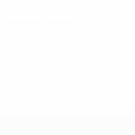
29/2/2004 (22)
DATA DI NASCITA
Statistiche principali
3
Partite giocate
0
Cartellini rossi
* Sospesa fino a nuovo avviso. <a href='https://it.u
naz
EURO Futsal