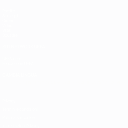
Partite
Sorteggi
Gironi
Video
Stat.
Squadre
SITI NETWORK UEFA
UEFA.com
Fondazione UEFA
CAMBIA LINGUA
Italiano
English
Français
Deutsch
Русский
Español
Italiano
P
Privacy
Termini e condizioni
Politica sui cookie
Impostazioni Privacy