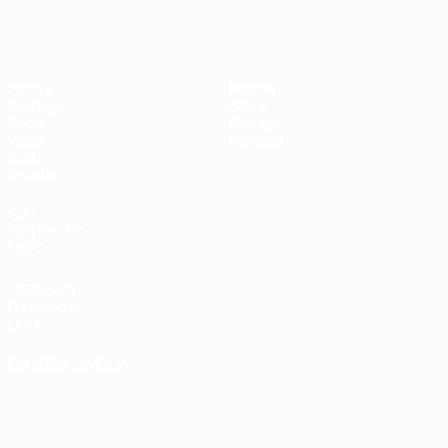
EURO Futsal
Partite
Notizie
Sorteggi
Storia
Gironi
Dettagli
Video
Negozio
Stat.
Squadre
SITI
NETWORK
UEFA
UEFA.com
Fondazione
UEFA
CAMBIA LINGUA
Italiano
English
Français
Deutsch
Русский
Español
Italiano
Português