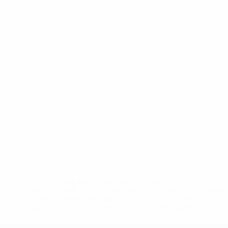
* Sospesa fino a nuovo avviso. <a
href='https://it.uefa.com/insideuefa/mediaservices/media
148df62d7eb6-64dbbd01b1cf-1000--fifa-uefa-
sospendono-nazionali-e-club-russi-da-tutte-le-
competi/'>Altre informazioni</a>