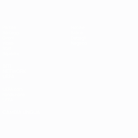
EURO Futsal
Partite
Notizie
Sorteggi
Storia
Gironi
Dettagli
Video
Negozio
Stat.
Squadre
SITI
NETWORK
UEFA
UEFA.com
Fondazione
UEFA
CAMBIA LINGUA
Italiano
English
Français
Deutsch
Русский
Español
Italiano
Português