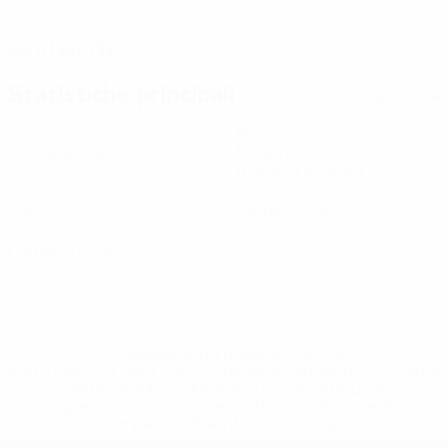
DATA DI NASCITA
24/7/1994 (32)
Statistiche principali
Tutte le statistiche
5
80
Partite giocate
Minuti giocati
16 media a partita
0
0
Gol
Cartellini gialli
0
Cartellini rossi
* Sospesa fino a nuovo avviso. <a
href='https://it.uefa.com/insideuefa/mediaservices/media
148df62d7eb6-64dbbd01b1cf-1000--fifa-uefa-
sospendono-nazionali-e-club-russi-da-tutte-le-
competi/'>Altre informazioni</a>