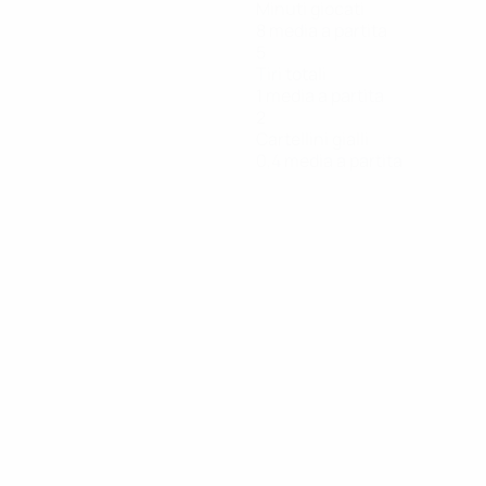
Minuti giocati
8 media a partita
5
Tiri totali
1 media a partita
2
Cartellini gialli
0,4 media a partita