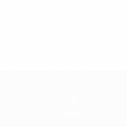
0
Cartellini rossi
efa.com/insideuefa/mediaservices/mediareleases/news/0272-
ionali-e-club-russi-da-tutte-le-competi/'>Altre informazioni
Notizie
Storia
Dettagli
Negozio