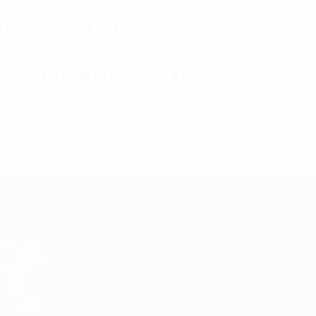
Fase difensiva
Situazione disciplinare
2
Cartellini gialli
* Sospesa fino a nuovo avviso. <a href='https://it.u
naz
EURO Futsal
Partite
Sorteggi
Gironi
Video
Stat.
Squadre