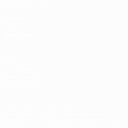
SITI NETWORK UEFA
UEFA.com
Fondazione UEFA
CAMBIA LINGUA
Italiano
English
Français
Deutsch
Русский
Español
Italiano
P
Privacy
Termini e condizioni
Politica sui cookie
Impostazioni Privacy
© 1998-2026 UEFA. Tutti i diritti riservati
La parola UEFA, il logo UEFA e tutti i marchi che si riferiscono a com
L'utilizzo di UEFA.com sta a significare l'accettazione dei Termini e Co