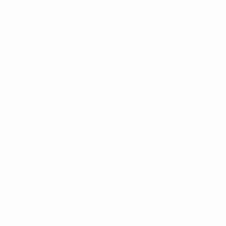
148df62d7eb6-64dbbd01b1cf-1000--fifa-uefa-sospendono-
</a>