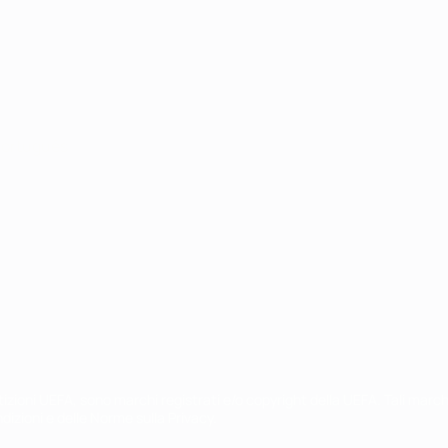
ortuguês
petizioni UEFA, sono marchi registrati e/o copyright della UEFA. Tali mar
ndizioni e delle Norme sulla Privacy.