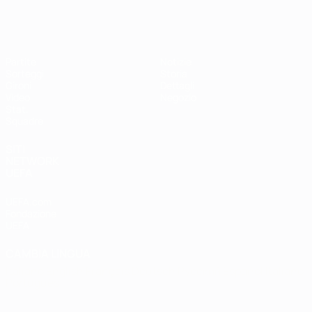
EURO Futsal
Partite
Notizie
Sorteggi
Storia
Gironi
Dettagli
Video
Negozio
Stat.
Squadre
SITI
NETWORK
UEFA
UEFA.com
Fondazione
UEFA
CAMBIA LINGUA
Italiano
English
Français
Deutsch
Русский
Español
Italiano
Português