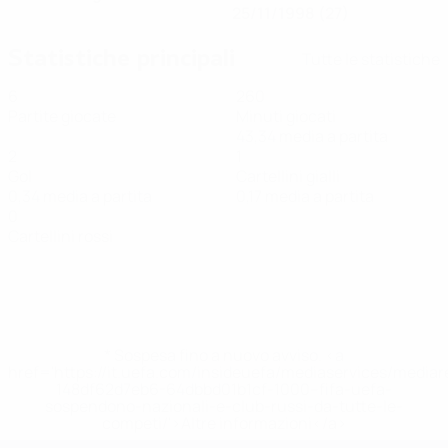
25/11/1998 (27)
Statistiche principali
Tutte le statistiche
6
260
Partite giocate
Minuti giocati
43,34 media a partita
2
1
Gol
Cartellini gialli
0,34 media a partita
0,17 media a partita
0
Cartellini rossi
* Sospesa fino a nuovo avviso. <a
href='https://it.uefa.com/insideuefa/mediaservices/media
148df62d7eb6-64dbbd01b1cf-1000--fifa-uefa-
sospendono-nazionali-e-club-russi-da-tutte-le-
competi/'>Altre informazioni</a>